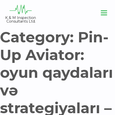
Skip
to
content
K & M Inspection 
Consultants Ltd.
Category:
Pin-
Up Aviator:
oyun qaydaları
və
strategiyaları –