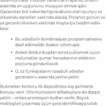
Sistemformalar müxtəlif variantların siyahısı, onların
arasında ən uyğununu müəyyən etmək qalır.
Qazaxıstan bot xəbərdarlığına abunə olan oyunçu öz
ölkəsində siqnalları vaxtında alacaq. Proqnoz günün və
ya gecənin istənilən vaxtında müştəriyə təqdim edilə
bilər.
Bu ədədlərin kombinasiyası proqram sahəsinə
daxil edilməlidir Aviator vzlom apk.
Anketi doldurduqdan sonra yükləmək üçün
məlumatlar qumar həvəskarının elektron
poçtuna göndəriləcək.
O, öz funksiyalarını təsadüfi ədədlər
generatoru əsasında yerinə yetirir.
Bukmeker kontoru ilk depozitinizə xoş gəlmisiniz
bonusu verir. Ofis müntəzəm istifadəçilərə də diqqət
yetirir – onlara promosyon kodları verilir. Böyük
məbləğləri çıxarmaq üçün şəxsi identifikasiya tələb