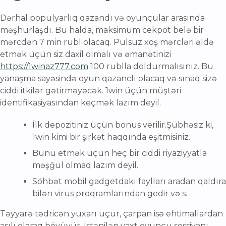
Dərhal populyarlıq qazandı və oyunçular arasında
məşhurlaşdı. Bu halda, maksimum cekpot belə bir
mərcdən 7 min rubl olacaq. Pulsuz xoş mərcləri əldə
etmək üçün siz daxil olmalı və əmanətinizi
https://1winaz777.com
100 rublla doldurmalısınız. Bu
yanaşma sayəsində oyun qazanclı olacaq və sınaq sizə
ciddi itkilər gətirməyəcək. 1win üçün müştəri
identifikasiyasından keçmək lazım deyil.
İlk depozitiniz üçün bonus verilir.Şübhəsiz ki,
1win kimi bir şirkət haqqında eşitmisiniz.
Bunu etmək üçün heç bir ciddi riyaziyyatla
məşğul olmaq lazım deyil.
Söhbət mobil gadgetdakı faylları aradan qaldıra
bilən virus proqramlarından gedir və s.
Təyyarə tədricən yuxarı uçur, çarpan isə ehtimallardan
asılı olaraq böyüyür. İstənilən vaxt oyunçu sessiyanı