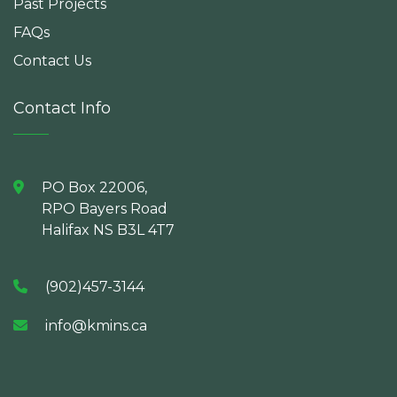
Past Projects
FAQs
Contact Us
Contact Info
PO Box 22006,
RPO Bayers Road
Halifax NS B3L 4T7
(902)457-3144
info@kmins.ca